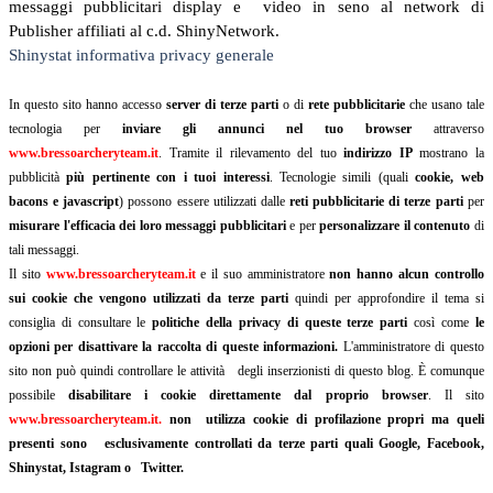
messaggi pubblicitari display e video in seno al network di
Publisher affiliati al c.d. ShinyNetwork.
Shinystat informativa privacy generale
In questo sito hanno accesso
server di terze parti
o di
rete pubblicitarie
che usano tale
tecnologia per
inviare gli annunci nel tuo browser
attraverso
www.bressoarcheryteam.it
. Tramite il rilevamento del tuo
indirizzo IP
mostrano la
pubblicità
più pertinente con i tuoi interessi
. Tecnologie simili (quali
cookie, web
bacons e javascript
) possono essere utilizzati dalle
reti pubblicitarie di terze parti
per
misurare l'efficacia dei loro messaggi pubblicitari
e per
personalizzare il contenuto
di
tali messaggi.
Il sito
www.bressoarcheryteam.it
e il suo amministratore
non hanno alcun controllo
sui cookie che vengono utilizzati da terze parti
quindi per approfondire il tema si
consiglia di consultare le
politiche della privacy di queste terze parti
così come
le
opzioni per disattivare la raccolta di queste informazioni.
L'amministratore di questo
sito non può quindi controllare le attività degli inserzionisti di questo blog. È comunque
possibile
disabilitare i cookie direttamente dal proprio browser
. Il sito
www.bressoarcheryteam.it.
non utilizza cookie di profilazione propri ma queli
presenti sono esclusivamente controllati da terze parti quali Google, Facebook,
Shinystat, Istagram o Twitter.