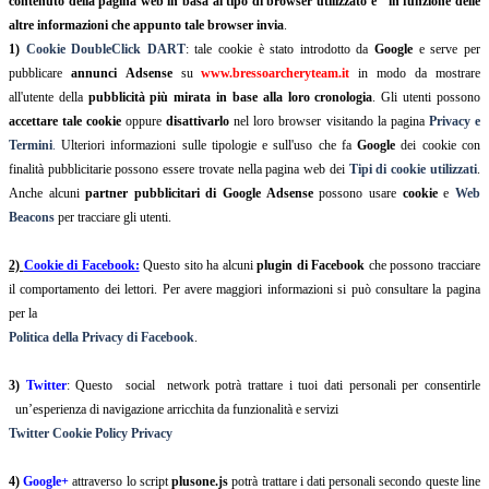
contenuto della pagina web in basa al tipo di browser utilizzato e in funzione delle
altre informazioni che appunto tale browser invia
.
1)
Cookie DoubleClick DART
: tale cookie è stato introdotto da
Google
e serve per
pubblicare
annunci
Adsense
su
www.bressoarcheryteam.it
in modo da mostrare
all'utente della
pubblicità più mirata in base alla loro cronologia
. Gli utenti possono
accettare tale cookie
oppure
disattivarlo
nel loro browser visitando la pagina
Privacy e
Termini
.
Ulteriori informazioni sulle tipologie e sull'uso che fa
Google
dei cookie con
finalità pubblicitarie possono essere trovate nella pagina web dei
Tipi di cookie utilizzati
.
Anche alcuni
partner pubblicitari di Google Adsense
possono usare
cookie
e
Web
Beacons
per tracciare gli utenti.
2)
Cookie di Facebook:
Questo sito ha alcuni
plugin di Facebook
che possono tracciare
il comportamento dei lettori. Per avere maggiori informazioni si può consultare la pagina
per la
Politica della Privacy di Facebook
.
3)
Twitter
: Questo social network potrà trattare i tuoi dati personali per consentirle
un’esperienza di navigazione arricchita da funzionalità e servizi
Twitter Cookie Policy Privacy
4)
Google+
attraverso lo script
plusone.js
potrà trattare i dati personali secondo queste line