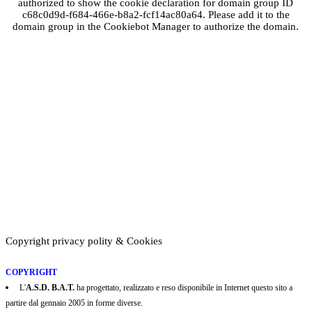
authorized to show the cookie declaration for domain group ID
c68c0d9d-f684-466e-b8a2-fcf14ac80a64. Please add it to the
domain group in the Cookiebot Manager to authorize the domain.
Copyright privacy polity & Cookies
COPYRIGHT
L'
A.S.D. B.A.T.
ha progettato, realizzato e reso disponibile in Internet questo sito a
partire dal gennaio 2005 in forme diverse.