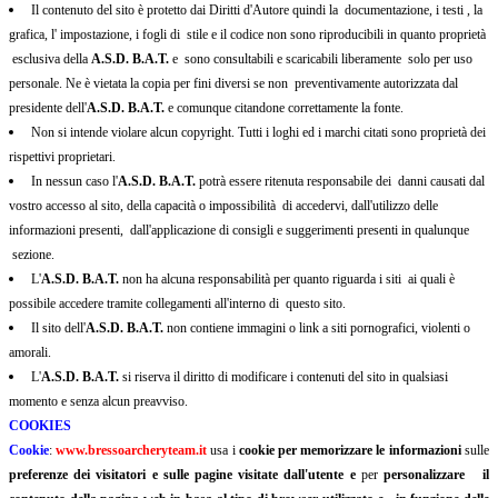
Il contenuto del sito è protetto dai Diritti d'Autore quindi la documentazione, i testi , la
grafica, l' impostazione, i fogli di stile e il codice non sono riproducibili in quanto proprietà
esclusiva della
A.S.D. B.A.T.
e sono consultabili e scaricabili liberamente solo per uso
personale. Ne è vietata la copia per fini diversi se non preventivamente autorizzata dal
presidente dell'
A.S.D. B.A.T.
e comunque citandone correttamente la fonte.
Non si intende violare alcun copyright. Tutti i loghi ed i marchi citati sono proprietà dei
rispettivi proprietari.
In nessun caso l'
A.S.D. B.A.T.
potrà essere ritenuta responsabile dei danni causati dal
vostro accesso al sito, della capacità o impossibilità di accedervi, dall'utilizzo delle
informazioni presenti, dall'applicazione di consigli e suggerimenti presenti in qualunque
sezione.
L'
A.S.D. B.A.T.
non ha alcuna responsabilità per quanto riguarda i siti ai quali è
possibile accedere tramite collegamenti all'interno di questo sito.
Il sito dell'
A.S.D. B.A.T.
non contiene immagini o link a siti pornografici, violenti o
amorali.
L'
A.S.D. B.A.T.
si riserva il diritto di modificare i contenuti del sito in qualsiasi
momento e senza alcun preavviso.
COOKIES
Cookie
:
www.bressoarcheryteam.it
usa i
cookie per memorizzare le informazioni
sulle
preferenze dei visitatori e sulle pagine visitate dall'utente e
per
personalizzare il